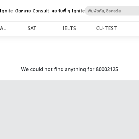
Skip
 Ignite
นัดหมาย Consult
คุยกับพี่ ๆ Ignite
to
Content
AL
SAT
IELTS
CU‑TEST
We could not find anything for 80002125