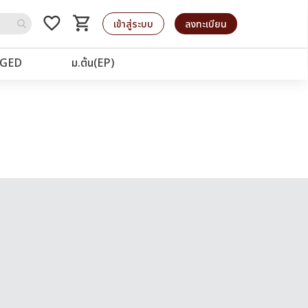
favorite_border
shopping_cart
รถเข็น
เข้าสู่ระบบ
ลงทะเบียน
GED
ม.ต้น(EP)