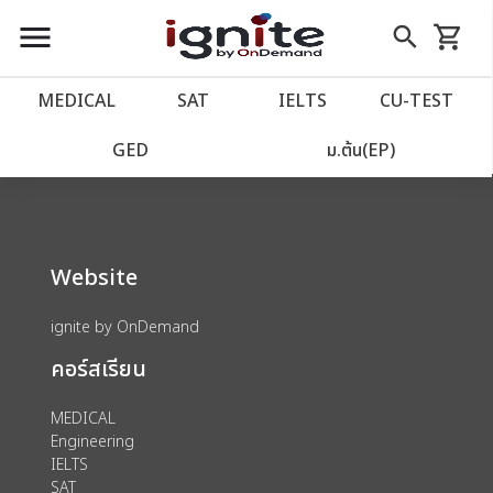
close
close
Skip
menu
search
shopping_cart
รถเข็น
to
Content
หน้าแรก
account_balance
MEDICAL
SAT
IELTS
CU‑TEST
We could not find anything for 80002039
เว็บไซต์อิกไนท์
power_settings_new
GED
ม.ต้น(EP)
โปรโมชั่น
local_offer
Website
วางแผนการเรียน
import_contacts
ignite by OnDemand
เข้าสู่ระบบ
account_circle
คอร์สเรียน
ลงทะเบียน
assignment
MEDICAL
Engineering
IELTS
SAT