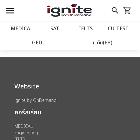
close
close
Skip
menu
search
shopping_cart
รถเข็น
to
Content
หน้าแรก
account_balance
MEDICAL
SAT
IELTS
CU‑TEST
We could not find anything for catalog
เว็บไซต์อิกไนท์
power_settings_new
GED
ม.ต้น(EP)
category view s sat subject test id 379
โปรโมชั่น
local_offer
วางแผนการเรียน
import_contacts
Website
เข้าสู่ระบบ
account_circle
ignite by OnDemand
คอร์สเรียน
ลงทะเบียน
assignment
MEDICAL
Engineering
IELTS