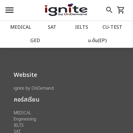
close
close
Skip
menu
search
shopping_cart
รถเข็น
to
Content
หน้าแรก
account_balance
MEDICAL
SAT
IELTS
CU‑TEST
We could not find anything for 80002040
เว็บไซต์อิกไนท์
power_settings_new
GED
ม.ต้น(EP)
โปรโมชั่น
local_offer
Website
วางแผนการเรียน
import_contacts
ignite by OnDemand
เข้าสู่ระบบ
account_circle
คอร์สเรียน
ลงทะเบียน
assignment
MEDICAL
Engineering
IELTS
SAT