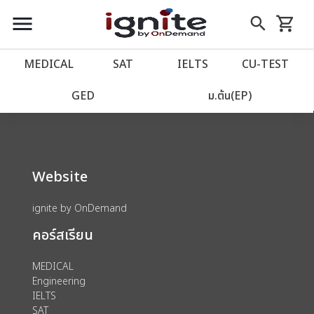
close
close
Skip
menu
search
shopping_cart
รถเข็น
to
Content
หน้าแรก
account_balance
MEDICAL
SAT
IELTS
CU‑TEST
We could not find anything for 80002125
เว็บไซต์อิกไนท์
power_settings_new
GED
ม.ต้น(EP)
โปรโมชั่น
local_offer
Website
วางแผนการเรียน
import_contacts
ignite by OnDemand
เข้าสู่ระบบ
account_circle
คอร์สเรียน
ลงทะเบียน
assignment
MEDICAL
Engineering
IELTS
SAT