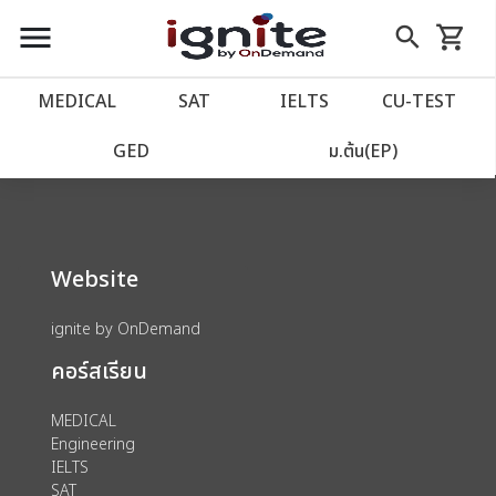
close
close
Skip
menu
search
shopping_cart
รถเข็น
to
Content
หน้าแรก
account_balance
MEDICAL
SAT
IELTS
CU‑TEST
We could not find anything for 80002040
เว็บไซต์อิกไนท์
power_settings_new
GED
ม.ต้น(EP)
โปรโมชั่น
local_offer
Website
วางแผนการเรียน
import_contacts
ignite by OnDemand
เข้าสู่ระบบ
account_circle
คอร์สเรียน
ลงทะเบียน
assignment
MEDICAL
Engineering
IELTS
SAT