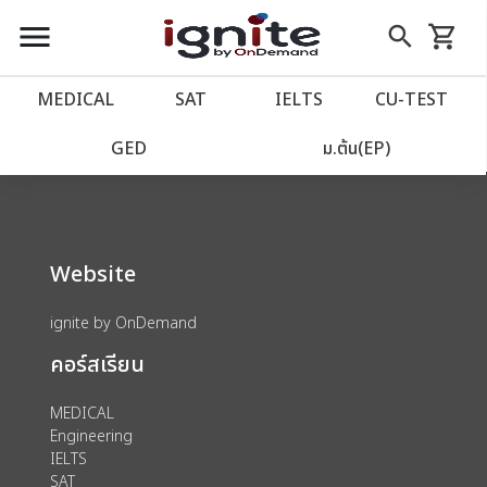
close
close
Skip
menu
search
shopping_cart
รถเข็น
to
Content
หน้าแรก
account_balance
MEDICAL
SAT
IELTS
CU‑TEST
We could not find anything for 80002021
เว็บไซต์อิกไนท์
power_settings_new
GED
ม.ต้น(EP)
โปรโมชั่น
local_offer
Website
วางแผนการเรียน
import_contacts
ignite by OnDemand
เข้าสู่ระบบ
account_circle
คอร์สเรียน
ลงทะเบียน
assignment
MEDICAL
Engineering
IELTS
SAT