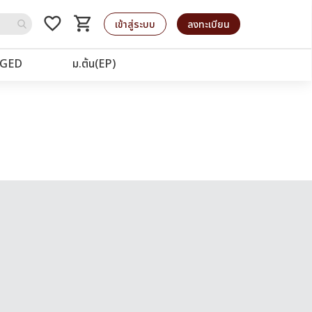
favorite_border
shopping_cart
รถเข็น
เข้าสู่ระบบ
ลงทะเบียน
GED
ม.ต้น(EP)