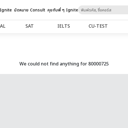
Skip
 Ignite
นัดหมาย Consult
คุยกับพี่ ๆ Ignite
to
Content
AL
SAT
IELTS
CU‑TEST
We could not find anything for 80000725