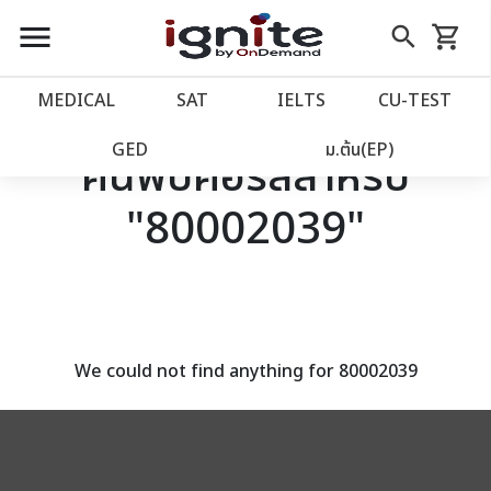
close
close
Skip
menu
search
shopping_cart
รถเข็น
to
Content
หน้าแรก
account_balance
MEDICAL
SAT
IELTS
CU‑TEST
เว็บไซต์อิกไนท์
power_settings_new
GED
ม.ต้น(EP)
ค้นพบคอร์สสำหรับ
"80002039"
โปรโมชั่น
local_offer
วางแผนการเรียน
import_contacts
เข้าสู่ระบบ
account_circle
We could not find anything for 80002039
ลงทะเบียน
assignment