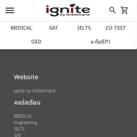
close
close
Skip
menu
search
shopping_cart
รถเข็น
to
Content
หน้าแรก
account_balance
MEDICAL
SAT
IELTS
CU‑TEST
We could not find anything for 80002125
เว็บไซต์อิกไนท์
power_settings_new
GED
ม.ต้น(EP)
โปรโมชั่น
local_offer
Website
วางแผนการเรียน
import_contacts
ignite by OnDemand
เข้าสู่ระบบ
account_circle
คอร์สเรียน
ลงทะเบียน
assignment
MEDICAL
Engineering
IELTS
SAT