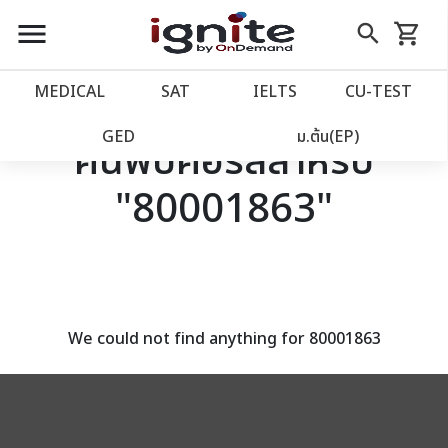
close
close
Skip
menu
search
shopping_cart
รถเข็น
to
Content
หน้าแรก
account_balance
MEDICAL
SAT
IELTS
CU‑TEST
เว็บไซต์อิกไนท์
power_settings_new
GED
ม.ต้น(EP)
ค้นพบคอร์สสำหรับ
"80001863"
โปรโมชั่น
local_offer
วางแผนการเรียน
import_contacts
เข้าสู่ระบบ
account_circle
We could not find anything for 80001863
ลงทะเบียน
assignment