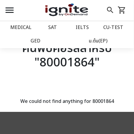
close
close
Skip
menu
search
shopping_cart
รถเข็น
to
Content
หน้าแรก
account_balance
MEDICAL
SAT
IELTS
CU‑TEST
เว็บไซต์อิกไนท์
power_settings_new
GED
ม.ต้น(EP)
ค้นพบคอร์สสำหรับ
"80001864"
โปรโมชั่น
local_offer
วางแผนการเรียน
import_contacts
เข้าสู่ระบบ
account_circle
We could not find anything for 80001864
ลงทะเบียน
assignment