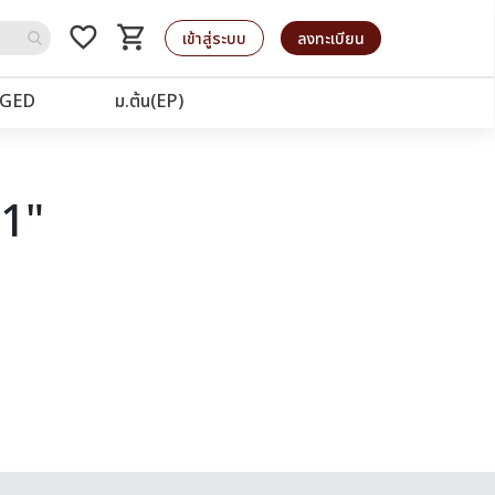
favorite_border
shopping_cart
รถเข็น
เข้าสู่ระบบ
ลงทะเบียน
GED
ม.ต้น(EP)
21"