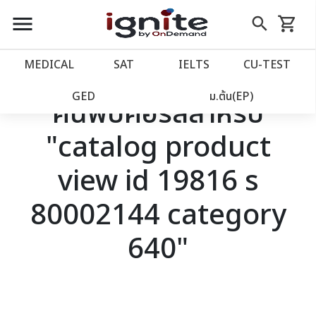
close
close
Skip
menu
search
shopping_cart
รถเข็น
to
Content
หน้าแรก
account_balance
MEDICAL
SAT
IELTS
CU‑TEST
เว็บไซต์อิกไนท์
power_settings_new
GED
ม.ต้น(EP)
ค้นพบคอร์สสำหรับ
"catalog product
โปรโมชั่น
local_offer
view id 19816 s
วางแผนการเรียน
import_contacts
80002144 category
เข้าสู่ระบบ
account_circle
640"
ลงทะเบียน
assignment