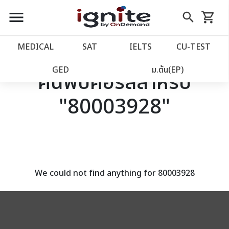
close
close
Skip
menu
search
shopping_cart
รถเข็น
to
Content
หน้าแรก
account_balance
MEDICAL
SAT
IELTS
CU‑TEST
เว็บไซต์อิกไนท์
power_settings_new
GED
ม.ต้น(EP)
ค้นพบคอร์สสำหรับ
"80003928"
โปรโมชั่น
local_offer
วางแผนการเรียน
import_contacts
เข้าสู่ระบบ
account_circle
We could not find anything for 80003928
ลงทะเบียน
assignment