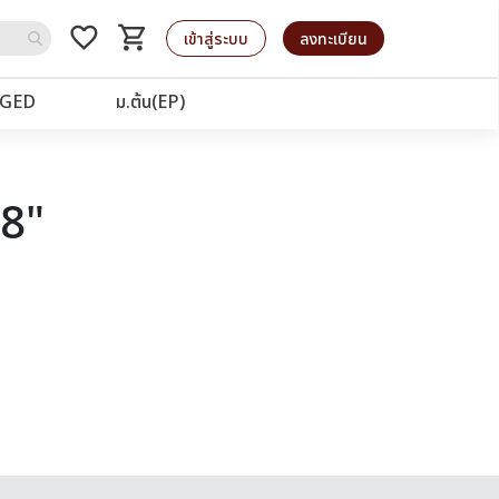
favorite_border
shopping_cart
รถเข็น
เข้าสู่ระบบ
ลงทะเบียน
GED
ม.ต้น(EP)
28"