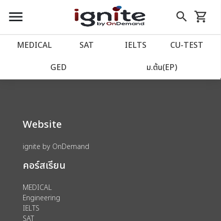
close
close
Skip
menu
search
shopping_cart
รถเข็น
to
Content
หน้าแรก
account_balance
MEDICAL
SAT
IELTS
CU‑TEST
We could not find anything for 80002756
เว็บไซต์อิกไนท์
power_settings_new
GED
ม.ต้น(EP)
โปรโมชั่น
local_offer
Website
วางแผนการเรียน
import_contacts
ignite by OnDemand
เข้าสู่ระบบ
account_circle
คอร์สเรียน
ลงทะเบียน
assignment
MEDICAL
Engineering
IELTS
SAT