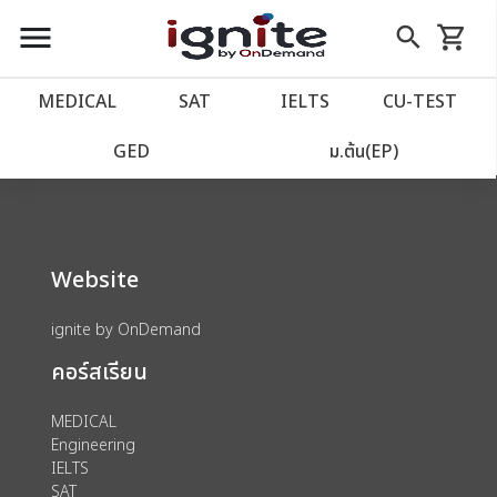
close
close
Skip
menu
search
shopping_cart
รถเข็น
to
Content
หน้าแรก
account_balance
MEDICAL
SAT
IELTS
CU‑TEST
We could not find anything for 80000725
เว็บไซต์อิกไนท์
power_settings_new
GED
ม.ต้น(EP)
โปรโมชั่น
local_offer
Website
วางแผนการเรียน
import_contacts
ignite by OnDemand
เข้าสู่ระบบ
account_circle
คอร์สเรียน
ลงทะเบียน
assignment
MEDICAL
Engineering
IELTS
SAT