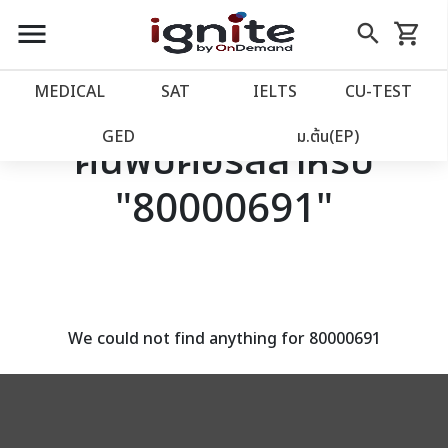
close
close
Skip
menu
search
shopping_cart
รถเข็น
to
Content
หน้าแรก
account_balance
MEDICAL
SAT
IELTS
CU‑TEST
เว็บไซต์อิกไนท์
power_settings_new
GED
ม.ต้น(EP)
ค้นพบคอร์สสำหรับ
"80000691"
โปรโมชั่น
local_offer
วางแผนการเรียน
import_contacts
เข้าสู่ระบบ
account_circle
We could not find anything for 80000691
ลงทะเบียน
assignment