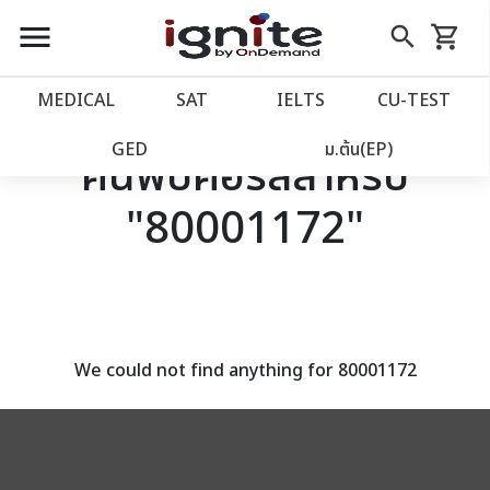
close
close
Skip
menu
search
shopping_cart
รถเข็น
to
Content
หน้าแรก
account_balance
MEDICAL
SAT
IELTS
CU‑TEST
เว็บไซต์อิกไนท์
power_settings_new
GED
ม.ต้น(EP)
ค้นพบคอร์สสำหรับ
"80001172"
โปรโมชั่น
local_offer
วางแผนการเรียน
import_contacts
เข้าสู่ระบบ
account_circle
We could not find anything for 80001172
ลงทะเบียน
assignment