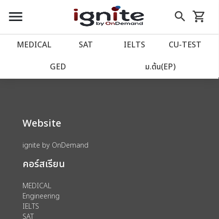
close
close
Skip
menu
search
shopping_cart
รถเข็น
to
Content
หน้าแรก
account_balance
MEDICAL
SAT
IELTS
CU‑TEST
We could not find anything for 80000177
เว็บไซต์อิกไนท์
power_settings_new
GED
ม.ต้น(EP)
โปรโมชั่น
local_offer
Website
วางแผนการเรียน
import_contacts
ignite by OnDemand
เข้าสู่ระบบ
account_circle
คอร์สเรียน
ลงทะเบียน
assignment
MEDICAL
Engineering
IELTS
SAT