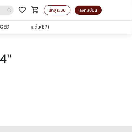
favorite_border
shopping_cart
รถเข็น
เข้าสู่ระบบ
ลงทะเบียน
GED
ม.ต้น(EP)
44"