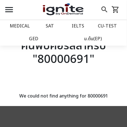
close
close
Skip
menu
search
shopping_cart
รถเข็น
to
Content
หน้าแรก
account_balance
MEDICAL
SAT
IELTS
CU‑TEST
เว็บไซต์อิกไนท์
power_settings_new
GED
ม.ต้น(EP)
ค้นพบคอร์สสำหรับ
"80000691"
โปรโมชั่น
local_offer
วางแผนการเรียน
import_contacts
เข้าสู่ระบบ
account_circle
We could not find anything for 80000691
ลงทะเบียน
assignment