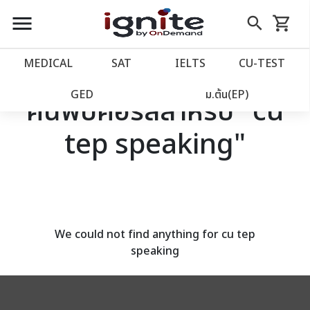
close
close
Skip
menu
search
shopping_cart
รถเข็น
to
Content
หน้าแรก
account_balance
MEDICAL
SAT
IELTS
CU‑TEST
เว็บไซต์อิกไนท์
power_settings_new
GED
ม.ต้น(EP)
ค้นพบคอร์สสำหรับ "cu
tep speaking"
โปรโมชั่น
local_offer
วางแผนการเรียน
import_contacts
เข้าสู่ระบบ
account_circle
We could not find anything for cu tep
speaking
ลงทะเบียน
assignment