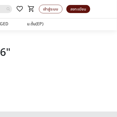
favorite_border
shopping_cart
รถเข็น
เข้าสู่ระบบ
ลงทะเบียน
GED
ม.ต้น(EP)
26"