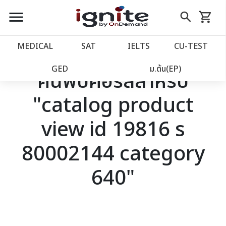
close
close
Skip
menu
search
shopping_cart
รถเข็น
to
Content
หน้าแรก
account_balance
MEDICAL
SAT
IELTS
CU‑TEST
เว็บไซต์อิกไนท์
power_settings_new
GED
ม.ต้น(EP)
ค้นพบคอร์สสำหรับ
"catalog product
โปรโมชั่น
local_offer
view id 19816 s
วางแผนการเรียน
import_contacts
80002144 category
เข้าสู่ระบบ
account_circle
640"
ลงทะเบียน
assignment