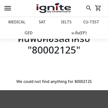
close
close
Skip
menu
search
shopping_cart
รถเข็น
to
Content
หน้าแรก
account_balance
MEDICAL
SAT
IELTS
CU‑TEST
เว็บไซต์อิกไนท์
power_settings_new
GED
ม.ต้น(EP)
ค้นพบคอร์สสำหรับ
"80002125"
โปรโมชั่น
local_offer
วางแผนการเรียน
import_contacts
เข้าสู่ระบบ
account_circle
We could not find anything for 80002125
ลงทะเบียน
assignment