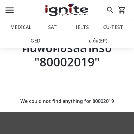
close
close
Skip
menu
search
shopping_cart
รถเข็น
to
Content
หน้าแรก
account_balance
MEDICAL
SAT
IELTS
CU‑TEST
เว็บไซต์อิกไนท์
power_settings_new
GED
ม.ต้น(EP)
ค้นพบคอร์สสำหรับ
"80002019"
โปรโมชั่น
local_offer
วางแผนการเรียน
import_contacts
เข้าสู่ระบบ
account_circle
We could not find anything for 80002019
ลงทะเบียน
assignment