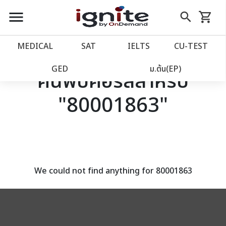
close
close
Skip
menu
search
shopping_cart
รถเข็น
to
Content
หน้าแรก
account_balance
MEDICAL
SAT
IELTS
CU‑TEST
เว็บไซต์อิกไนท์
power_settings_new
GED
ม.ต้น(EP)
ค้นพบคอร์สสำหรับ
"80001863"
โปรโมชั่น
local_offer
วางแผนการเรียน
import_contacts
เข้าสู่ระบบ
account_circle
We could not find anything for 80001863
ลงทะเบียน
assignment