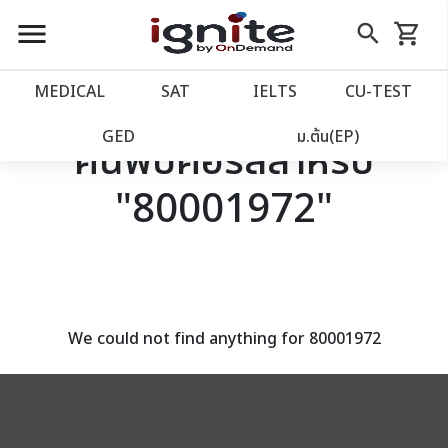
close
close
Skip
menu
search
shopping_cart
รถเข็น
to
Content
หน้าแรก
account_balance
MEDICAL
SAT
IELTS
CU‑TEST
เว็บไซต์อิกไนท์
power_settings_new
GED
ม.ต้น(EP)
ค้นพบคอร์สสำหรับ
"80001972"
โปรโมชั่น
local_offer
วางแผนการเรียน
import_contacts
เข้าสู่ระบบ
account_circle
We could not find anything for 80001972
ลงทะเบียน
assignment