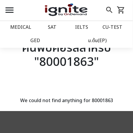
close
close
Skip
menu
search
shopping_cart
รถเข็น
to
Content
หน้าแรก
account_balance
MEDICAL
SAT
IELTS
CU‑TEST
เว็บไซต์อิกไนท์
power_settings_new
GED
ม.ต้น(EP)
ค้นพบคอร์สสำหรับ
"80001863"
โปรโมชั่น
local_offer
วางแผนการเรียน
import_contacts
เข้าสู่ระบบ
account_circle
We could not find anything for 80001863
ลงทะเบียน
assignment