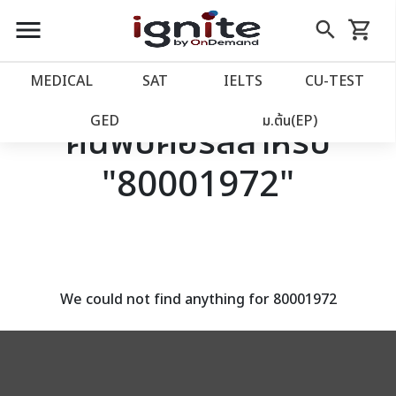
close
close
Skip
menu
search
shopping_cart
รถเข็น
to
Content
หน้าแรก
account_balance
MEDICAL
SAT
IELTS
CU‑TEST
เว็บไซต์อิกไนท์
power_settings_new
GED
ม.ต้น(EP)
ค้นพบคอร์สสำหรับ
"80001972"
โปรโมชั่น
local_offer
วางแผนการเรียน
import_contacts
เข้าสู่ระบบ
account_circle
We could not find anything for 80001972
ลงทะเบียน
assignment