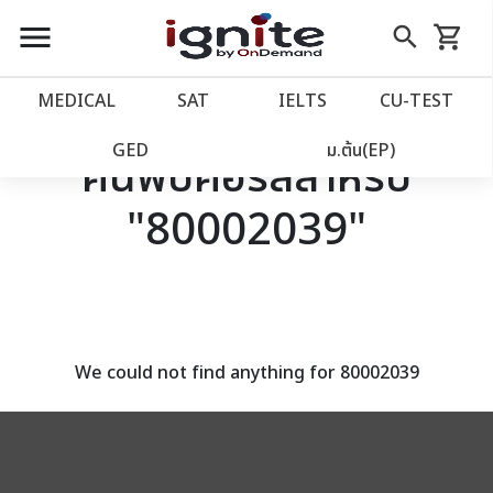
close
close
Skip
menu
search
shopping_cart
รถเข็น
to
Content
หน้าแรก
account_balance
MEDICAL
SAT
IELTS
CU‑TEST
เว็บไซต์อิกไนท์
power_settings_new
GED
ม.ต้น(EP)
ค้นพบคอร์สสำหรับ
"80002039"
โปรโมชั่น
local_offer
วางแผนการเรียน
import_contacts
เข้าสู่ระบบ
account_circle
We could not find anything for 80002039
ลงทะเบียน
assignment