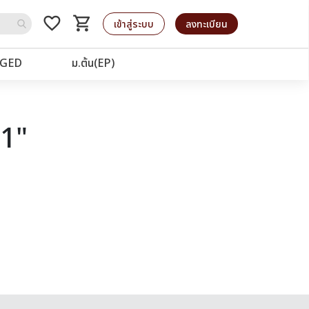
favorite_border
shopping_cart
รถเข็น
เข้าสู่ระบบ
ลงทะเบียน
GED
ม.ต้น(EP)
21"