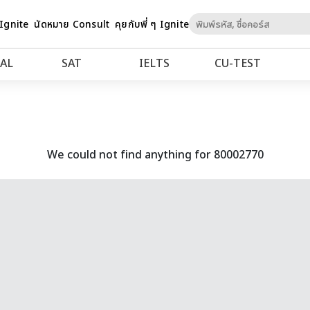
Skip
 Ignite
นัดหมาย Consult
คุยกับพี่ ๆ Ignite
to
Content
AL
SAT
IELTS
CU‑TEST
We could not find anything for 80002770