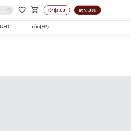
favorite_border
shopping_cart
รถเข็น
เข้าสู่ระบบ
ลงทะเบียน
GED
ม.ต้น(EP)