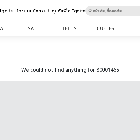
Skip
 Ignite
นัดหมาย Consult
คุยกับพี่ ๆ Ignite
to
Content
AL
SAT
IELTS
CU‑TEST
We could not find anything for 80001466