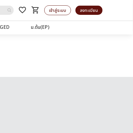
favorite_border
shopping_cart
รถเข็น
เข้าสู่ระบบ
ลงทะเบียน
GED
ม.ต้น(EP)