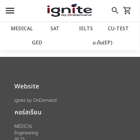
close
close
Skip
menu
search
shopping_cart
รถเข็น
to
Content
หน้าแรก
account_balance
MEDICAL
SAT
IELTS
CU‑TEST
We could not find anything for catalog
เว็บไซต์อิกไนท์
power_settings_new
GED
ม.ต้น(EP)
category view s sat subject test id 379
โปรโมชั่น
local_offer
วางแผนการเรียน
import_contacts
Website
เข้าสู่ระบบ
account_circle
ignite by OnDemand
คอร์สเรียน
ลงทะเบียน
assignment
MEDICAL
Engineering
IELTS