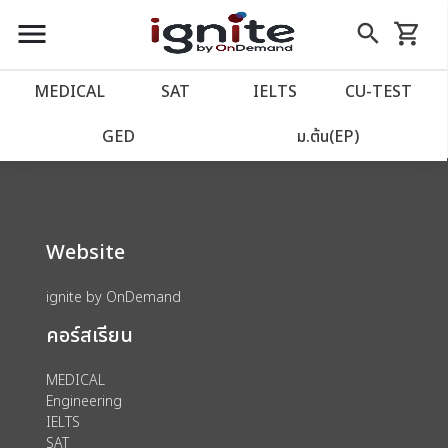
close
close
Skip
menu
search
shopping_cart
รถเข็น
to
Content
หน้าแรก
account_balance
MEDICAL
SAT
IELTS
CU‑TEST
We could not find anything for 80001863
เว็บไซต์อิกไนท์
power_settings_new
GED
ม.ต้น(EP)
โปรโมชั่น
local_offer
Website
วางแผนการเรียน
import_contacts
ignite by OnDemand
เข้าสู่ระบบ
account_circle
คอร์สเรียน
ลงทะเบียน
assignment
MEDICAL
Engineering
IELTS
SAT