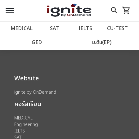
close
close
Skip
menu
search
shopping_cart
รถเข็น
to
Content
หน้าแรก
account_balance
MEDICAL
SAT
IELTS
CU‑TEST
We could not find anything for 80000177
เว็บไซต์อิกไนท์
power_settings_new
GED
ม.ต้น(EP)
โปรโมชั่น
local_offer
Website
วางแผนการเรียน
import_contacts
ignite by OnDemand
เข้าสู่ระบบ
account_circle
คอร์สเรียน
ลงทะเบียน
assignment
MEDICAL
Engineering
IELTS
SAT