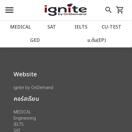
close
close
Skip
menu
search
shopping_cart
รถเข็น
to
Content
หน้าแรก
account_balance
MEDICAL
SAT
IELTS
CU‑TEST
We could not find anything for 80002040
เว็บไซต์อิกไนท์
power_settings_new
GED
ม.ต้น(EP)
โปรโมชั่น
local_offer
Website
วางแผนการเรียน
import_contacts
ignite by OnDemand
เข้าสู่ระบบ
account_circle
คอร์สเรียน
ลงทะเบียน
assignment
MEDICAL
Engineering
IELTS
SAT