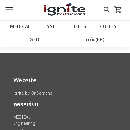
close
close
Skip
menu
search
shopping_cart
รถเข็น
to
Content
หน้าแรก
account_balance
MEDICAL
SAT
IELTS
CU‑TEST
We could not find anything for catalog
เว็บไซต์อิกไนท์
power_settings_new
GED
ม.ต้น(EP)
category view s sat subject test id 379
โปรโมชั่น
local_offer
วางแผนการเรียน
import_contacts
Website
เข้าสู่ระบบ
account_circle
ignite by OnDemand
คอร์สเรียน
ลงทะเบียน
assignment
MEDICAL
Engineering
IELTS