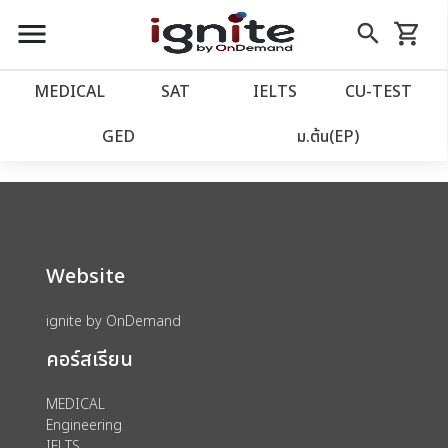
close
close
Skip
menu
search
shopping_cart
รถเข็น
to
Content
หน้าแรก
account_balance
MEDICAL
SAT
IELTS
CU‑TEST
We could not find anything for catalog
เว็บไซต์อิกไนท์
power_settings_new
GED
ม.ต้น(EP)
category view s sat subject test id 379
โปรโมชั่น
local_offer
วางแผนการเรียน
import_contacts
Website
เข้าสู่ระบบ
account_circle
ignite by OnDemand
คอร์สเรียน
ลงทะเบียน
assignment
MEDICAL
Engineering
IELTS