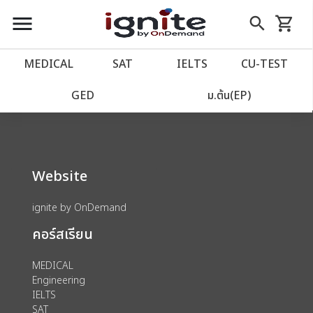
close
close
Skip
menu
search
shopping_cart
รถเข็น
to
Content
หน้าแรก
account_balance
MEDICAL
SAT
IELTS
CU‑TEST
We could not find anything for 80002019
เว็บไซต์อิกไนท์
power_settings_new
GED
ม.ต้น(EP)
โปรโมชั่น
local_offer
Website
วางแผนการเรียน
import_contacts
ignite by OnDemand
เข้าสู่ระบบ
account_circle
คอร์สเรียน
ลงทะเบียน
assignment
MEDICAL
Engineering
IELTS
SAT