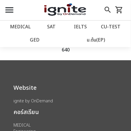
close
close
Skip
menu
search
shopping_cart
รถเข็น
to
Content
หน้าแรก
account_balance
MEDICAL
SAT
IELTS
CU‑TEST
We could not find anything for catalog
เว็บไซต์อิกไนท์
power_settings_new
GED
ม.ต้น(EP)
product view id 19816 s 80002144 category
640
โปรโมชั่น
local_offer
วางแผนการเรียน
import_contacts
Website
เข้าสู่ระบบ
account_circle
ignite by OnDemand
ลงทะเบียน
assignment
คอร์สเรียน
MEDICAL