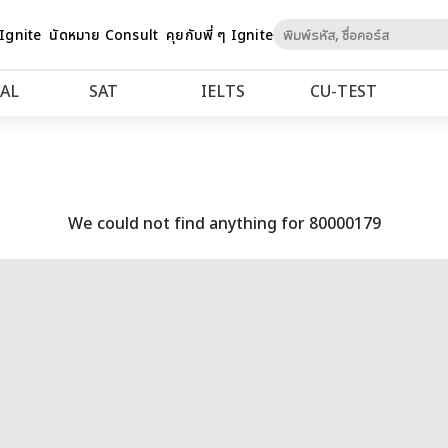
Skip
 Ignite
นัดหมาย Consult
คุยกับพี่ ๆ Ignite
to
Content
AL
SAT
IELTS
CU‑TEST
We could not find anything for 80000179