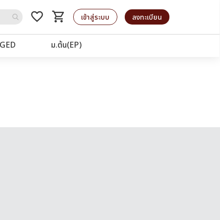
favorite_border
shopping_cart
รถเข็น
เข้าสู่ระบบ
ลงทะเบียน
GED
ม.ต้น(EP)