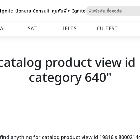
Skip
 Ignite
นัดหมาย Consult
คุยกับพี่ ๆ Ignite
to
Content
AL
SAT
IELTS
CU‑TEST
"catalog product view i
category 640"
find anything for catalog product view id 19816 s 8000214