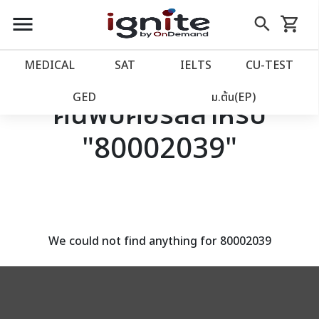
close
close
Skip
menu
search
shopping_cart
รถเข็น
to
Content
หน้าแรก
account_balance
MEDICAL
SAT
IELTS
CU‑TEST
เว็บไซต์อิกไนท์
power_settings_new
GED
ม.ต้น(EP)
ค้นพบคอร์สสำหรับ
"80002039"
โปรโมชั่น
local_offer
วางแผนการเรียน
import_contacts
เข้าสู่ระบบ
account_circle
We could not find anything for 80002039
ลงทะเบียน
assignment