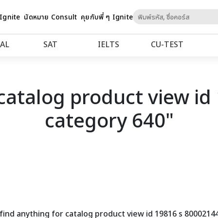
Skip
 Ignite
นัดหมาย Consult
คุยกับพี่ ๆ Ignite
to
Content
AL
SAT
IELTS
CU‑TEST
"catalog product view i
category 640"
find anything for catalog product view id 19816 s 8000214