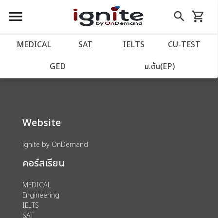
close
close
Skip
menu
search
shopping_cart
รถเข็น
to
Content
หน้าแรก
account_balance
MEDICAL
SAT
IELTS
CU‑TEST
We could not find anything for 80002125
เว็บไซต์อิกไนท์
power_settings_new
GED
ม.ต้น(EP)
โปรโมชั่น
local_offer
Website
วางแผนการเรียน
import_contacts
ignite by OnDemand
เข้าสู่ระบบ
account_circle
คอร์สเรียน
ลงทะเบียน
assignment
MEDICAL
Engineering
IELTS
SAT