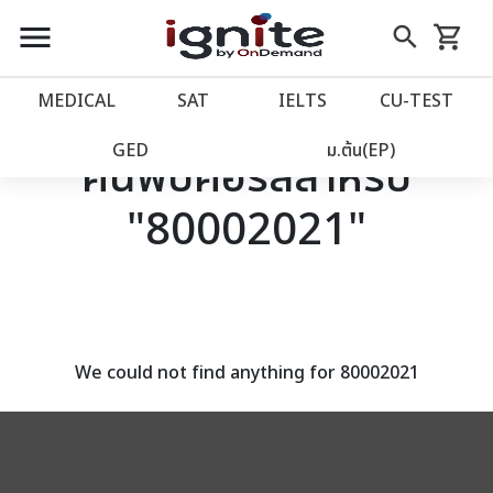
close
close
Skip
menu
search
shopping_cart
รถเข็น
to
Content
หน้าแรก
account_balance
MEDICAL
SAT
IELTS
CU‑TEST
เว็บไซต์อิกไนท์
power_settings_new
GED
ม.ต้น(EP)
ค้นพบคอร์สสำหรับ
"80002021"
โปรโมชั่น
local_offer
วางแผนการเรียน
import_contacts
เข้าสู่ระบบ
account_circle
We could not find anything for 80002021
ลงทะเบียน
assignment